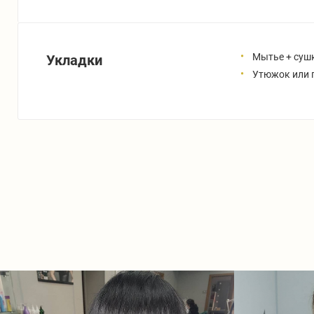
Мытье + сушка
Укладки
Утюжок или п