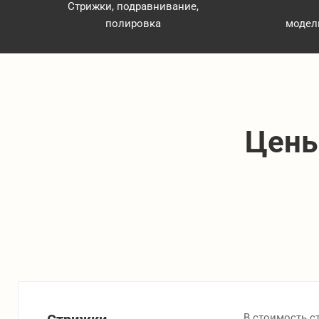
Стрижки, подравнивание,
полировка
модел
Цены
В стоимость с