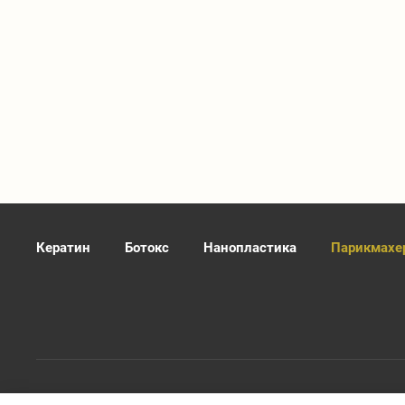
Кератин
Ботокс
Нанопластика
Парикмахер
2026 © Все права защищены. Перед тем как определиться с услуг