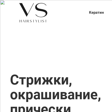
Кератин
Стрижки,
окрашивание,
прически