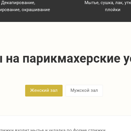
Декапирование,
Мытье, сушка, лак, ут
ирование, окрашивание
плойки
 на парикмахерские у
Женский зал
Мужской зал
трижки входит мытье и укладка по форме стрижки.