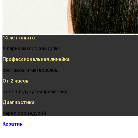
14 лет опыта
в парикмахерском деле
Профессиональная линейка
составов и материалов
От 2 часов
на процедуру выпрямления
Диагностика
перед процедурой
Кератин
Процедура, направленная на выпрямление волос.