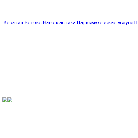
Кератин
Ботокс
Нанопластика
Парикмахерские услуги
П