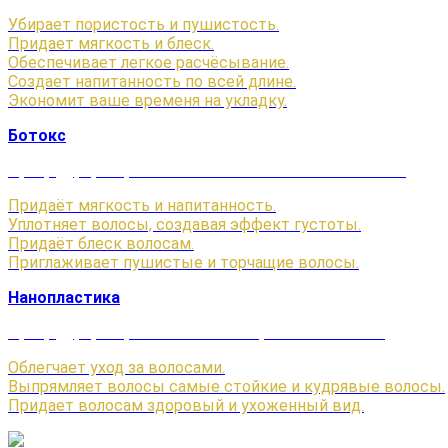
Убирает пористость и пушистость.
Придает мягкость и блеск.
Обеспечивает легкое расчёсывание.
Создает напитанность по всей длине.
Экономит ваше временя на укладку.
Ботокс
Процедура, направленная на восстановление волос.
Придаёт мягкость и напитанность.
Уплотняет волосы, создавая эффект густоты.
Придаёт блеск волосам.
Приглаживает пушистые и торчащие волосы.
Нанопластика
Процедура, направленная на выпрямление волос.
Облегчает уход за волосами.
Выпрямляет волосы самые стойкие и кудрявые волосы.
Придает волосам здоровый и ухоженный вид.